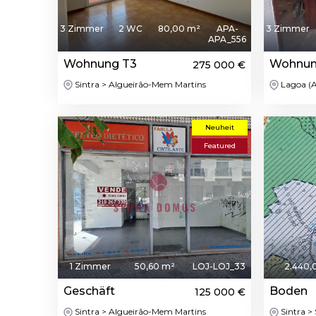
3 Zimmer
2 WC
80,00 m²
APA-
3 Zimmer
APA_556
Wohnung T3
Wohnun
275 000 €
Sintra > Algueirão-Mem Martins
Lagoa (A
Neuheit
Featured
1 Zimmer
50,60 m²
LOJ-LOJ_33
2.440,
Geschäft
Boden
125 000 €
Sintra > Algueirão-Mem Martins
Sintra >