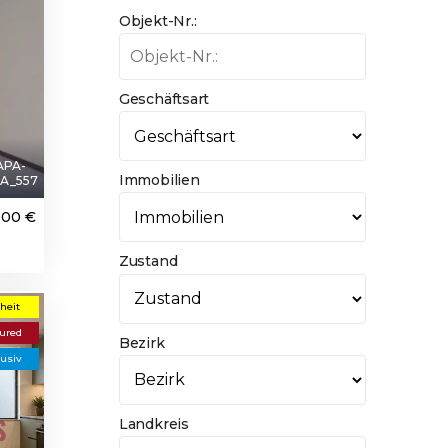
Objekt-Nr.:
Geschäftsart
APA-
Immobilien
A_557
000 €
Zustand
heit
ured
Bezirk
usiv
Landkreis