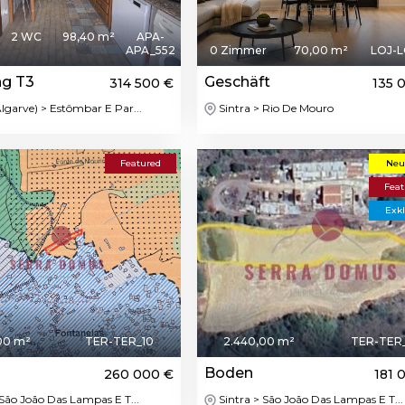
2 WC
98,40 m²
APA-
APA_552
0 Zimmer
70,00 m²
LOJ-L
g T3
Geschäft
314 500 €
135 
lgarve) > Estômbar E Par...
Sintra > Rio De Mouro
Featured
Neu
Feat
Exkl
00 m²
TER-TER_10
2.440,00 m²
TER-TER
Boden
260 000 €
181 
 São João Das Lampas E T...
Sintra > São João Das Lampas E T...