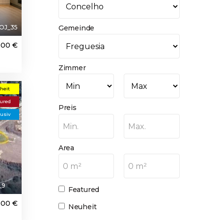
OJ_35
Gemeinde
000 €
Zimmer
heit
ured
Preis
usiv
Min.
Max.
Area
0 m²
0 m²
_9
Featured
000 €
Neuheit