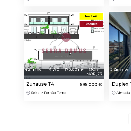
Neuheit
Featured
4 Zimmer
4 WC
170,00 m²
MOR-
3 Zimmer
MOR_73
Zuhause T4
Duplex 
595 000 €
Seixal > Fernão Ferro
Almada >