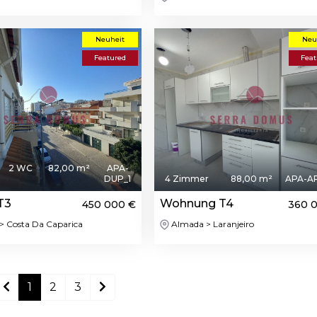
Neuheit
Neu
Featured
Feat
2 WC
82,00 m²
APA-
DUP_1
4 Zimmer
88,00 m²
APA-A
T3
Wohnung T4
450 000 €
360 
 Costa Da Caparica
Almada > Laranjeiro
1
2
3