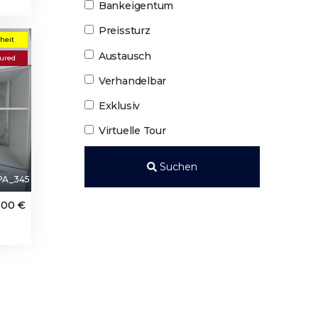
Bankeigentum
Preissturz
heit
Austausch
ured
Verhandelbar
Exklusiv
Virtuelle Tour
Suchen
PA_345
000 €