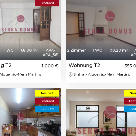
Featured
1 WC
68,00 m²
APA-
2 Zimmer
1 WC
100,20 m²
APA_561
AP
g T2
Wohnung T2
1 000 €
355 
 Algueirão-Mem Martins
Sintra > Algueirão-Mem Martins
Neuheit
Neu
Featured
Feat
Exklusiv
Exkl