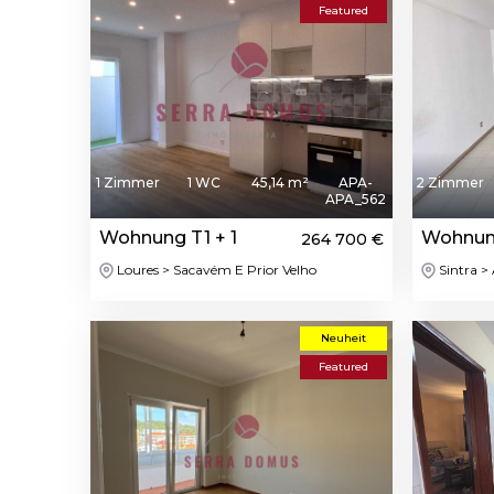
Featured
1 Zimmer
1 WC
45,14 m²
APA-
2 Zimmer
APA_562
Wohnung T1 + 1
Wohnun
264 700 €
Loures > Sacavém E Prior Velho
Sintra >
Neuheit
Featured