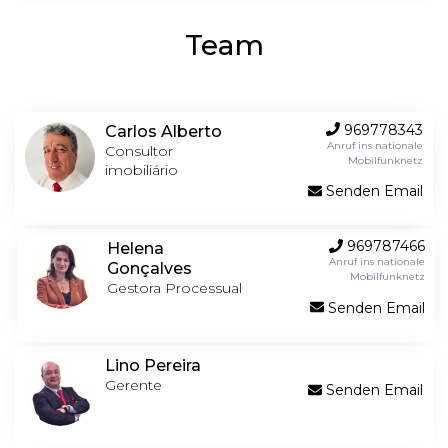
Team
969778343
Carlos Alberto
Anruf ins nationale
Consultor
Mobilfunknetz
imobiliário
Senden Email
969787466
Helena
Anruf ins nationale
Gonçalves
Mobilfunknetz
Gestora Processual
Senden Email
Lino Pereira
Gerente
Senden Email