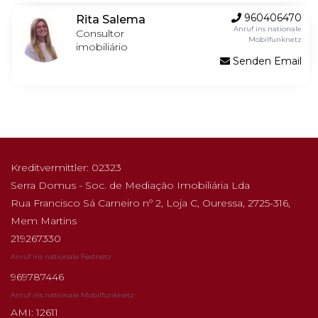
960406470
Rita Salema
Anruf ins nationale
Consultor
Mobilfunknetz
imobiliário
Senden Email
Kreditvermittler: 02323
Serra Domus - Soc. de Mediação Imobiliária Lda
Rua Francisco Sá Carneiro nº 2, Loja C, Ouressa, 2725-316,
Mem Martins
219267330
Anruf ins nationale Festnetz
969787446
Anruf ins nationale Mobilfunknetz
AMI: 12611