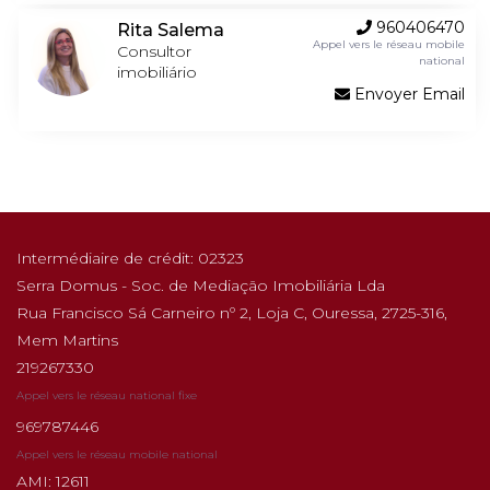
960406470
Rita Salema
Appel vers le réseau mobile
Consultor
national
imobiliário
Envoyer Email
Intermédiaire de crédit: 02323
Serra Domus - Soc. de Mediação Imobiliária Lda
Rua Francisco Sá Carneiro nº 2, Loja C, Ouressa, 2725-316,
Mem Martins
219267330
Appel vers le réseau national fixe
969787446
Appel vers le réseau mobile national
AMI: 12611